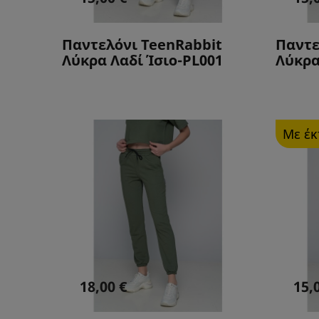
Παντελόνι TeenRabbit
Παντε
Λύκρα Λαδί Ίσιο-PL001
Λύκρα
Με έ
18,00 €
15,