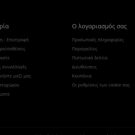
ρία
Ο λογαριασμός σας
η - Επιστροφή
Προσωπικές πληροφορίες
Προϋποθέσεις
Παραγγελίες
μαστε
Πιστωτικά δελτία
ς συναλλαγές
Διευθύνσεις
νήστε μαζί μας
Κουπόνια
ιστοχώρου
Οι ρυθμίσεις των cookie σας
ματα
Φόρμα TeenRabbit
Φόρμα Tee
Φουτερ Αχνούδιαστη...
Φουτερ μα
18,00 €
18,00 €
+ Αγορά
+ Αγορά