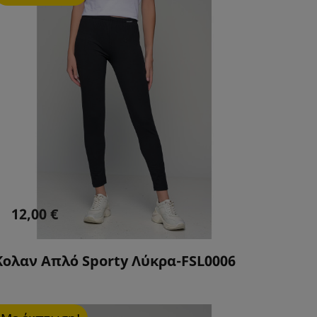
12,00 €
25,
Κολαν Απλό Sporty Λύκρα-FSL0006
Μπλο
Κουκ