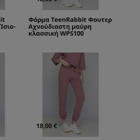
it
Φόρμα TeenRabbit Φουτερ
Ίσιο-
Αχνούδιαστη μαύρη
κλασσική WPS100
18,00 €