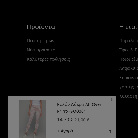
Προϊόντα
Η εται
Πτώση τιμών
Παράδοσ
Νέα προϊόντα
Όροι & 
Καλύτερες πωλήσεις
Ποιοι εί
Ασφαλεί
Επικοινω
χάρτης 
Καταστή
Κολάν Λύκρα All Over
Print-FSO0001
14,70 €
21,00 €
+ Αγορά