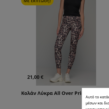
Με έκπτωση!
21,00 €
Κολάν Λύκρα All Over Print-FSO0004
Αυτό το κατά
μέσων και δια
χρησιμοποιού