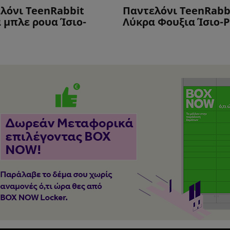
λόνι TeenRabbit
Παντελόνι TeenRabb
 μπλε ρουα Ίσιο-
Λύκρα Φουξια Ίσιο-P