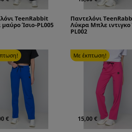
λόνι TeenRabbit
Παντελόνι TeenRabb
 μαύρο Ίσιο-PL005
Λύκρα Mπλε ιντιγκο 
PL002
κπτωση!
Με έκπτωση!
00 €
15,00 €