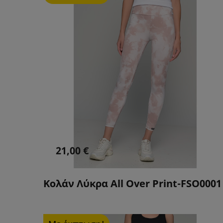
21,00 €
Κολάν Λύκρα All Over Print-FSO0001