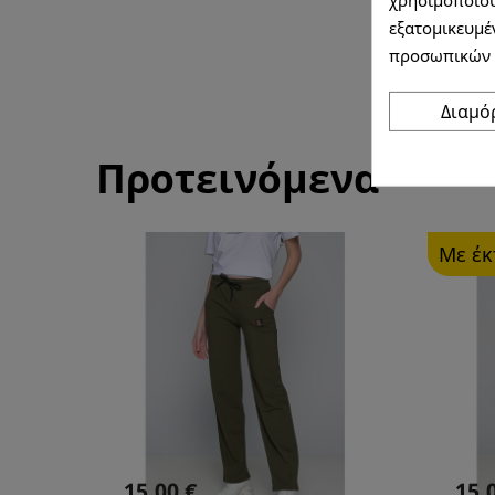
εξατομικευμέν
προσωπικών 
Διαμ
Προτεινόμενα
Με έ
15,00 €
15,