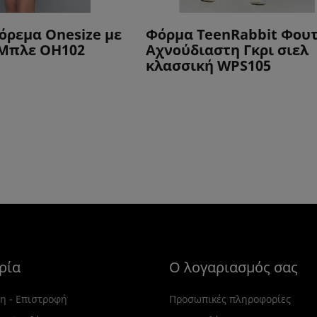
ρεμα Onesize με
Φόρμα TeenRabbit Φου
Μπλε OH102
Αχνούδιαστη Γκρι σιελ
κλασσική WPS105
ρία
Ο λογαριασμός σας
η - Επιστροφή
Προσωπικές πληροφορίες