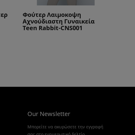
τερ
Φούτερ Λαιμοκοψη
Αχνούδιαστη Γυναικεία
39,
Teen Rabbit-CNS001
Σετ T
Ζακέτ
Our Newsletter
Μπορείτε να ακυρώσετε την εγγραφή
σας στο ενημερωτικό δελτίο