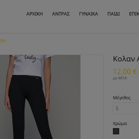
ΑΡΧΙΚΉ
ΆΝΤΡΑΣ
ΓΥΝΑΊΚΑ
ΠΑΙΔΊ
ΕΠΙ
006
Κολαν 
12,00 €
με ΦΠΑ
Μέγεθος
Χρώμα
Μαύρο