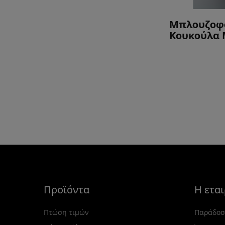
Μπλουζοφό
Κουκούλα 
Προϊόντα
Η εται
Πτώση τιμών
Παράδοσ