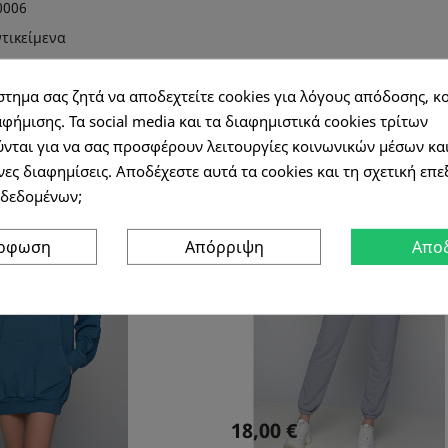
0006
ντικείμενα
στημα σας ζητά να αποδεχτείτε cookies για λόγους απόδοσης, κ
όμα προϊόντα
στην ίδια κ
φήμισης. Τα social media και τα διαφημιστικά cookies τρίτων
νται για να σας προσφέρουν λειτουργίες κοινωνικών μέσων κα
ες διαφημίσεις. Αποδέχεστε αυτά τα cookies και τη σχετική επ
δεδομένων;
η!
όρφωση
Απόρριψη
Απο
18,00 €